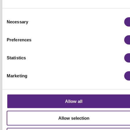
Steden
Consent
Necessary
Selection
Preferences
Parken
Statistics
Marketing
Allow all
Voordelen
RAG-gekeurd: gegarandeerde kwaliteit en toepasbaarheid in
Allow selection
stedelijke projecten
Goede doorwortelbaarheid: luchtige structuur voorkomt