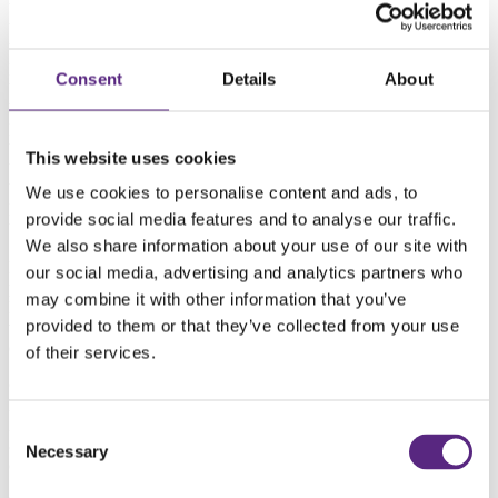
Van Werven Afvalinzameling B.V.
Van Werven Agro B.V.
Van Werven Biobased Holding B.V.
Heicom B.V.
Consent
Details
About
Van Werven Biomassa B.V.
Van Werven Plastic Recycling Holding B.V.
Kunststof Recycling Van Werven B.V.
Van Werven België bvba
This website uses cookies
Van Werven UK Ltd.
Van Werven Sweden AB (50%)
We use cookies to personalise content and ads, to
Plastic Worx Van Werven SP. z.O.O. (50%)
provide social media features and to analyse our traffic.
Van Werven Ireland Holding Ltd. (50%)
We also share information about your use of our site with
Deze privacyverklaring is van toepassing op al onze diensten en
our social media, advertising and analytics partners who
producten. Wij hebben het recht deze privacyverklaring te wijzigen.
may combine it with other information that you’ve
Kijk daarom regelmatig op onze website waar u altijd de laatste
provided to them or that they’ve collected from your use
versie kunt vinden. Deze privacyverklaring is het laatst gewijzigd
op: 06-09-2018
of their services.
Contactgegevens:
https://www.vanwerven.nl/
Zuiderzeestraatweg 74
Consent
8096 CB Oldebroek 0525 - 63 14 41
Necessary
Selection
communicatie@vanwerven.nl