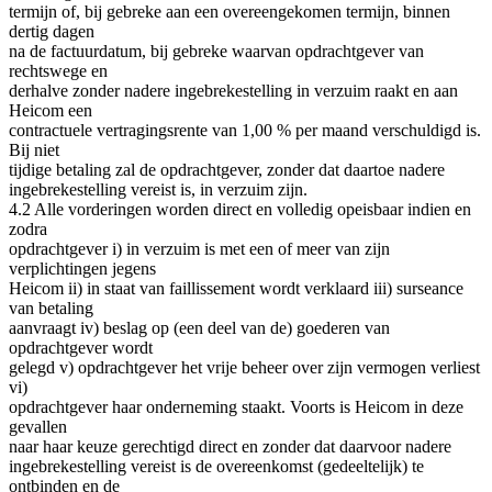
termijn of, bij gebreke aan een overeengekomen termijn, binnen
dertig dagen
na de factuurdatum, bij gebreke waarvan opdrachtgever van
rechtswege en
derhalve zonder nadere ingebrekestelling in verzuim raakt en aan
Heicom een
contractuele vertragingsrente van 1,00 % per maand verschuldigd is.
Bij niet
tijdige betaling zal de opdrachtgever, zonder dat daartoe nadere
ingebrekestelling vereist is, in verzuim zijn.
4.2 Alle vorderingen worden direct en volledig opeisbaar indien en
zodra
opdrachtgever i) in verzuim is met een of meer van zijn
verplichtingen jegens
Heicom ii) in staat van faillissement wordt verklaard iii) surseance
van betaling
aanvraagt iv) beslag op (een deel van de) goederen van
opdrachtgever wordt
gelegd v) opdrachtgever het vrije beheer over zijn vermogen verliest
vi)
opdrachtgever haar onderneming staakt. Voorts is Heicom in deze
gevallen
naar haar keuze gerechtigd direct en zonder dat daarvoor nadere
ingebrekestelling vereist is de overeenkomst (gedeeltelijk) te
ontbinden en de