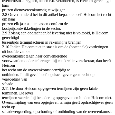
overheidsmaatregelen, lonen e.d. veranderen, is Heicom gerechtigd
haar
prijzen dienovereenkomstig te wijzigen.
2.8 Onverminderd het in dit artikel bepaalde heeft Heicom het recht
om haar
prijzen elk jaar aan te passen conform de
kostprijsontwikkelingen in de sector.
2.9 Zolang een opdracht en/of levering niet is voltooid, is Heicom
gerechtigd
tussentijds termijnfacturen in rekening te brengen.
2.10 Indien Heicom niet in staat is om de (potentiële) vorderingen
uit hoofde van de
overeenkomst tegen haar conveniërende
voorwaarden onder te brengen bij een kredietverzekeraar, dan heeft
Heicom
het recht om de overeenkomst eenzijdig te
ontbinden. In dit geval heeft opdrachtgever geen recht op
vergoeding van
schade.
2.11 De door Heicom opgegeven termijnen zijn geen fatale
termijnen. De lever
termijnen worden bij benadering opgegeven en binden Heicom niet.
Overschrijding van een opgegeven termijn geeft opdrachtgever geen
recht op
schadevergoeding, opschorting of ontbinding van de overeenkomst.