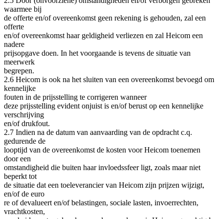
2.5 Door (onvoorziene) omstandigheden en/of verborgen gebreken
waarmee bij
de offerte en/of overeenkomst geen rekening is gehouden, zal een
offerte
en/of overeenkomst haar geldigheid verliezen en zal Heicom een
nadere
prijsopgave doen. In het voorgaande is tevens de situatie van
meerwerk
begrepen.
2.6 Heicom is ook na het sluiten van een overeenkomst bevoegd om
kennelijke
fouten in de prijsstelling te corrigeren wanneer
deze prijsstelling evident onjuist is en/of berust op een kennelijke
verschrijving
en/of drukfout.
2.7 Indien na de datum van aanvaarding van de opdracht c.q.
gedurende de
looptijd van de overeenkomst de kosten voor Heicom toenemen
door een
omstandigheid die buiten haar invloedssfeer ligt, zoals maar niet
beperkt tot
de situatie dat een toeleverancier van Heicom zijn prijzen wijzigt,
en/of de euro
re of devalueert en/of belastingen, sociale lasten, invoerrechten,
vrachtkosten,