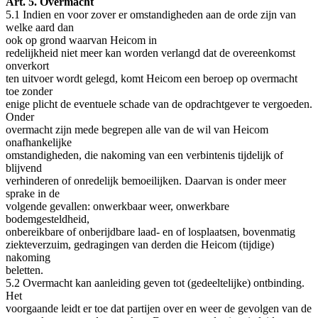
Art. 5. Overmacht
5.1 Indien en voor zover er omstandigheden aan de orde zijn van
welke aard dan
ook op grond waarvan Heicom in
redelijkheid niet meer kan worden verlangd dat de overeenkomst
onverkort
ten uitvoer wordt gelegd, komt Heicom een beroep op overmacht
toe zonder
enige plicht de eventuele schade van de opdrachtgever te vergoeden.
Onder
overmacht zijn mede begrepen alle van de wil van Heicom
onafhankelijke
omstandigheden, die nakoming van een verbintenis tijdelijk of
blijvend
verhinderen of onredelijk bemoeilijken. Daarvan is onder meer
sprake in de
volgende gevallen: onwerkbaar weer, onwerkbare
bodemgesteldheid,
onbereikbare of onberijdbare laad- en of losplaatsen, bovenmatig
ziekteverzuim, gedragingen van derden die Heicom (tijdige)
nakoming
beletten.
5.2 Overmacht kan aanleiding geven tot (gedeeltelijke) ontbinding.
Het
voorgaande leidt er toe dat partijen over en weer de gevolgen van de