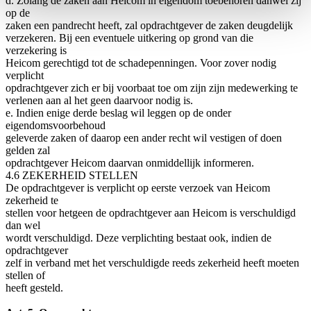
d. Zolang de zaken aan Heicom in eigendom toebehoren danwel zij
op de
zaken een pandrecht heeft, zal opdrachtgever de zaken deugdelijk
verzekeren. Bij een eventuele uitkering op grond van die
verzekering is
Heicom gerechtigd tot de schadepenningen. Voor zover nodig
verplicht
opdrachtgever zich er bij voorbaat toe om zijn zijn medewerking te
verlenen aan al het geen daarvoor nodig is.
e. Indien enige derde beslag wil leggen op de onder
eigendomsvoorbehoud
geleverde zaken of daarop een ander recht wil vestigen of doen
gelden zal
opdrachtgever Heicom daarvan onmiddellijk informeren.
4.6 ZEKERHEID STELLEN
De opdrachtgever is verplicht op eerste verzoek van Heicom
zekerheid te
stellen voor hetgeen de opdrachtgever aan Heicom is verschuldigd
dan wel
wordt verschuldigd. Deze verplichting bestaat ook, indien de
opdrachtgever
zelf in verband met het verschuldigde reeds zekerheid heeft moeten
stellen of
heeft gesteld.