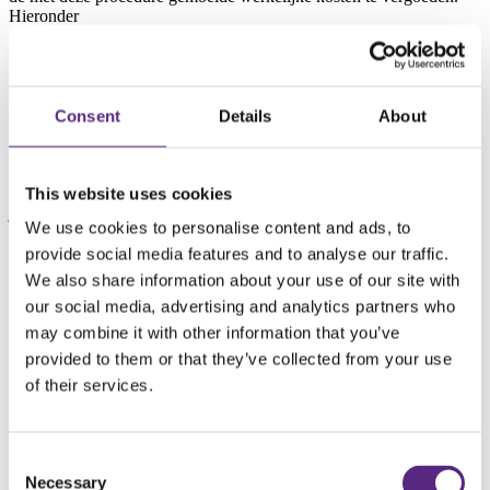
Hieronder
zijn begrepen de kosten van advocaten, procesgemachtigden,
alsmede het
aan arbiters of bindend adviseurs verschuldigde honorarium en
vastrecht, ook
indien deze een eventuele proceskostenveroordeling op grond van
Consent
Details
About
artikel 237
en verder van het Wetboek van Burgerlijke Rechtsvordering te
boven gaan.
Deze vergoeding van de kosten zal steeds, zodra (interne of externe)
This website uses cookies
juridische bijstand door Heicom is ingeroepen, respectievelijk door
We use cookies to personalise content and ads, to
Heicom
incasso maatregelen worden genomen, zonder dat enige nadere
provide social media features and to analyse our traffic.
vorm van
We also share information about your use of our site with
bewijs nodig is, in rekening worden gebracht en door opdrachtgever
our social media, advertising and analytics partners who
verschuldigd zijn.
Betalingen strekken steeds eerst in mindering op de
may combine it with other information that you’ve
buitengerechtelijke
provided to them or that they’ve collected from your use
kosten, dan op de rente en vervolgens op de oudste factuur.
of their services.
4.5 EIGENDOMSVOORBEHOUD
a. Alle door Heicom geleverde zaken blijven eigendom van Heicom
totdat de
opdrachtgever alle (betalings)verplichtingen uit de met Heicom
Consent
gesloten
Necessary
Selection
overeenkomst(en) deugdelijk is nagekomen.