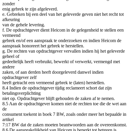
zonder
enig gebrek te zijn afgeleverd.
e. Gebreken bij een deel van het geleverde geven niet het recht tot
afkeuring
van de gehele levering.
f. De opdrachtgever dient Heicom in de gelegenheid te stellen een
vermeend
gebrek en/of een aanspraak te onderzoeken en indien Heicom de
aanspraak honoreert het gebrek te herstellen.
g. De rechten van opdrachtgever vervallen indien hij het geleverde
geheel of
gedeeltelijk heeft verbruikt, bewerkt of verwerkt, vermengd met
andere
zaken, of aan derden heeft doorgeleverd danwel indien
opdrachtgever zelf
heeft getracht een vermeend gebrek te (laten) herstellen.
8.4 Indien de opdrachtgever tijdig reclameert schort dat zijn
betalingsverplichting
niet op. Opdrachtgever blijft gehouden de zaken af te nemen.
8.5 Aan de opdrachtgever komen niet de rechten toe die de wet aan
de
consument toekent in boek 7 BW, zoals onder meer het bepaalde in
artikel
7:17 BW dat de zaken moeten beantwoorden aan de overeenkomst.
8.6 De aansprakelijkheid van Heicom is beperkt tot hetgeen is