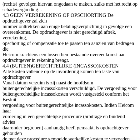
(rechts) gevolgen hiervan ongedaan te maken, zulks met het recht op
schadevergoeding. .
4.3 GEEN VERREKENING OF OPSCHORTING De
opdrachtgever zal zich
nimmer onttrekken aan enige betalingsverplichting in gevolge een
overeenkomst. De opdrachtgever is niet gerechtigd aftrek,
verrekening,
opschorting of compensatie toe te passen ten aanzien van bedragen
die
Heicom krachtens een tussen hen bestaande overeenkomst aan
opdrachtgever in rekening brengt.
4.4 (BUITEN)GERECHTELIJKE (INCASSO)KOSTEN
Alle kosten vallende op de invordering komen ten laste van
opdrachtgever.
Vanaf datum verzuim is zij naast de hoofdsom
buitengerechtelijke incassokosten verschuldigd. De vergoeding voor
buitengerechtelijke incassokosten wordt vastgesteld conform het
Besluit
vergoeding voor buitengerechtelijke incassokosten. Indien Heicom
haar
vordering in een gerechtelijke procedure (arbitrage en bindend
advies
daaronder begrepen) aanhangig heeft gemaakt, is opdrachtgever
gehouden
de met deze procedure gemoeide werkelijke kosten te vergoeden.