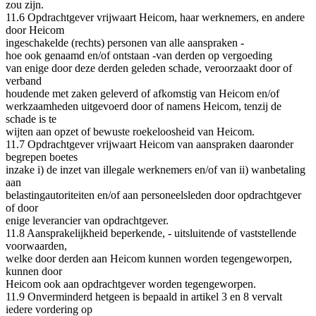
zou zijn.
11.6 Opdrachtgever vrijwaart Heicom, haar werknemers, en andere
door Heicom
ingeschakelde (rechts) personen van alle aanspraken -
hoe ook genaamd en/of ontstaan -van derden op vergoeding
van enige door deze derden geleden schade, veroorzaakt door of
verband
houdende met zaken geleverd of afkomstig van Heicom en/of
werkzaamheden uitgevoerd door of namens Heicom, tenzij de
schade is te
wijten aan opzet of bewuste roekeloosheid van Heicom.
11.7 Opdrachtgever vrijwaart Heicom van aanspraken daaronder
begrepen boetes
inzake i) de inzet van illegale werknemers en/of van ii) wanbetaling
aan
belastingautoriteiten en/of aan personeelsleden door opdrachtgever
of door
enige leverancier van opdrachtgever.
11.8 Aansprakelijkheid beperkende, - uitsluitende of vaststellende
voorwaarden,
welke door derden aan Heicom kunnen worden tegengeworpen,
kunnen door
Heicom ook aan opdrachtgever worden tegengeworpen.
11.9 Onverminderd hetgeen is bepaald in artikel 3 en 8 vervalt
iedere vordering op