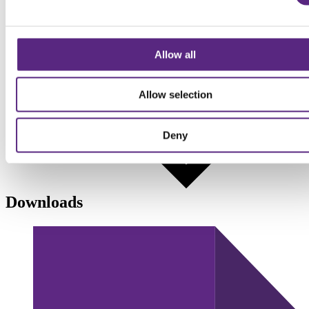
Fysische RAG beoordeling
RAG keur
Certficitcaat BRL 9335-4
Vrij van schadelijke onkruiden
Allow all
Vrij van invasieve exoten
Vrij van puin en andere verontreinigingen
Samengesteld op basis van Nederlandse grondstoffen
Allow selection
Deny
Downloads