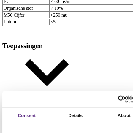
EC
< 60 ms/m
Organische stof
7-10%
M50 Cijfer
>250 mu
Lutum
<5
Toepassingen
Consent
Details
About