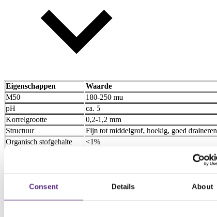
Eigenschappen
Waarde
M50
180-250 mu
pH
ca. 5
Korrelgrootte
0,2-1,2 mm
Structuur
Fijn tot middelgrof, hoekig, goed drainere
Organisch stofgehalte
<1%
Toepassing
Fairways, sportvelden, gazons, bezandig
Consent
Details
About
Toepassingen