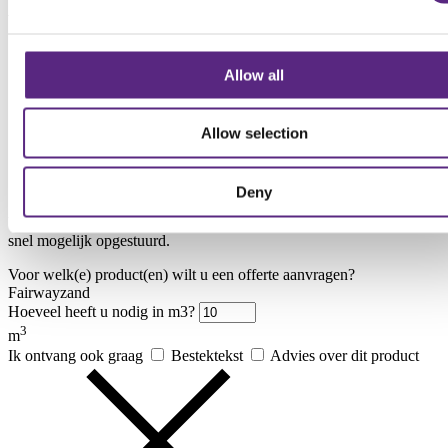
Voordelen
Geschikt voor intensief gebruikte grasoppervlakken
Allow all
Goede waterdoorlatendheid – voorkomt plasvorming
Bevordert wortelontwikkeling en grasgezondheid
Uniforme korrelverdeling – stabiele en egale toplaag
Allow selection
Breed inzetbaar in aanleg en onderhoud
Offerte aanvragen
Deny
Vraag vrijblijvend een offerte aan voor uw product. U krijgt deze
snel mogelijk opgestuurd.
Voor welk(e) product(en) wilt u een offerte aanvragen?
Fairwayzand
Hoeveel heeft u nodig in m3?
3
m
Ik ontvang ook graag
Bestektekst
Advies over dit product