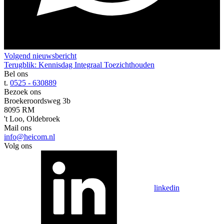
Volgend nieuwsbericht
Terugblik: Kennisdag Integraal Toezichthouden
Bel ons
t.
0525 - 630889
Bezoek ons
Broekeroordsweg 3b
8095 RM
't Loo, Oldebroek
Mail ons
info@heicom.nl
Volg ons
linkedin