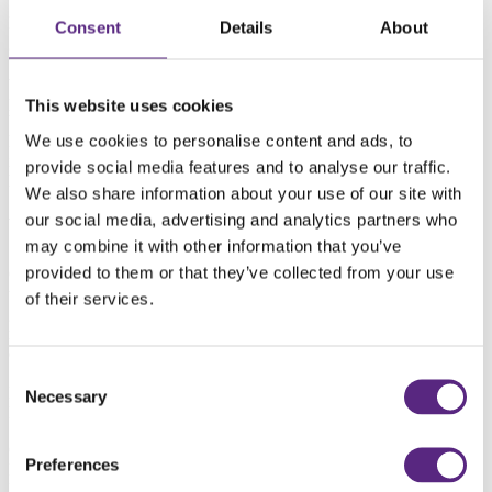
Heicom staat in én langs het Groene Inspiratiepark. Een terrein ter
Consent
Details
About
grootte van duizenden vierkante meters (een complete beurshal)
waar alle onderdelen uit het vak samenkomen. Hans van der Weerd
vertelt: “In dit nagebootste stadspark kunnen bezoekers onze
producten zien en de toepassing hiervan in de praktijk. Wij werken
This website uses cookies
bijvoorbeeld met een sandwichconstructie, zodat we gezonde groei
We use cookies to personalise content and ads, to
kunnen garanderen ondanks zware verkeersbelasting. Dit is te zien
in het park en lichten we graag toe op onze stand, aan de rand van
provide social media features and to analyse our traffic.
het park.”
We also share information about your use of our site with
our social media, advertising and analytics partners who
Van Werven
may combine it with other information that you’ve
provided to them or that they’ve collected from your use
Onze collega’s van moederbedrijf Van Werven zijn ook op de beurs
te vinden.
Van Werven
is een veelzijdige dienstverlener op het
of their services.
gebied van infra & recycling. Op stand 145 vertellen zij u graag
meer over hun bedrijfsactiviteiten, waaronder het recyclen van afval
en het produceren van biobrandstoffen uit natuurlijke restproducten.
Consent
Bestel
hier
je gratis kaarten.
Necessary
Selection
Klik
hier
voor meer informatie over het
inspiratiepark
Categorie
Preferences
Nieuws
Datum