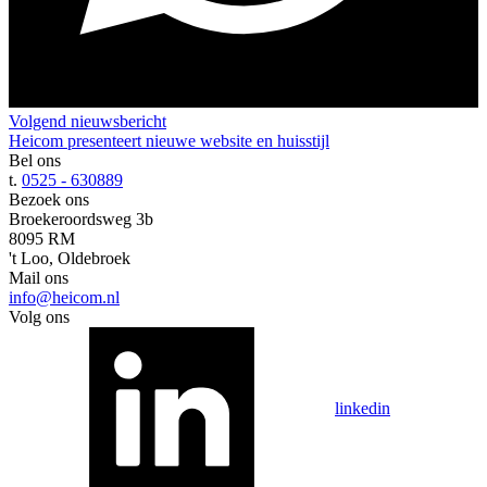
Volgend nieuwsbericht
Heicom presenteert nieuwe website en huisstijl
Bel ons
t.
0525 - 630889
Bezoek ons
Broekeroordsweg 3b
8095 RM
't Loo, Oldebroek
Mail ons
info@heicom.nl
Volg ons
linkedin