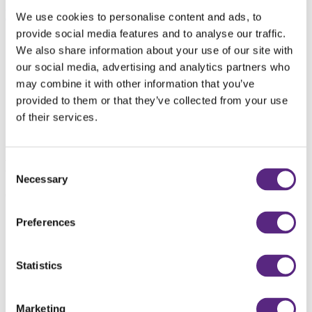
Bomenparade aan de Waal
We use cookies to personalise content and ads, to
provide social media features and to analyse our traffic.
We also share information about your use of our site with
our social media, advertising and analytics partners who
may combine it with other information that you’ve
provided to them or that they’ve collected from your use
of their services.
Bekijk case
Direct naar
Consent
Necessary
Selection
Ga direct naar de volgende pagina’s.
Preferences
Statistics
Marketing